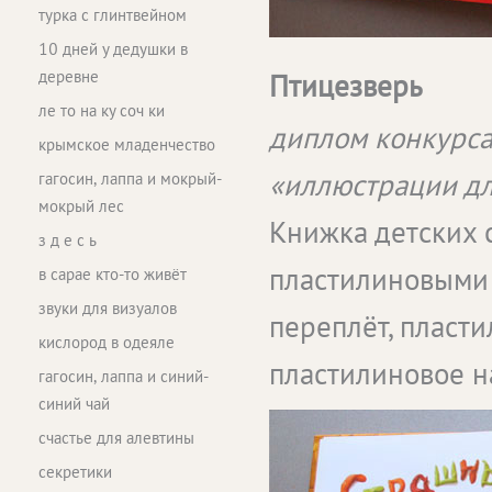
турка с глинтвейном
10 дней у дедушки в
деревне
Птицезверь
ле то на ку соч ки
диплом конкурса
крымское младенчество
«иллюстрации дл
гагосин, лаппа и мокрый-
мокрый лес
Книжка детских 
з д е с ь
пластилиновыми
в сарае кто-то живёт
звуки для визуалов
переплёт, пласт
кислород в одеяле
пластилиновое н
гагосин, лаппа и синий-
синий чай
счастье для алевтины
секретики